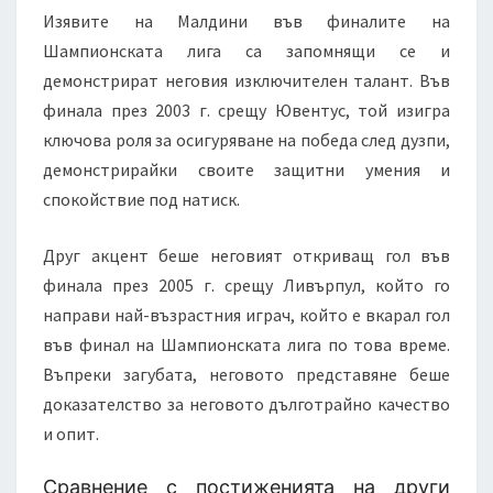
Изявите на Малдини във финалите на
Шампионската лига са запомнящи се и
демонстрират неговия изключителен талант. Във
финала през 2003 г. срещу Ювентус, той изигра
ключова роля за осигуряване на победа след дузпи,
демонстрирайки своите защитни умения и
спокойствие под натиск.
Друг акцент беше неговият откриващ гол във
финала през 2005 г. срещу Ливърпул, който го
направи най-възрастния играч, който е вкарал гол
във финал на Шампионската лига по това време.
Въпреки загубата, неговото представяне беше
доказателство за неговото дълготрайно качество
и опит.
Сравнение с постиженията на други