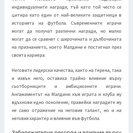
индивидуалните награди, тъй като той често се
цитира като един от най-великите защитници в
историята на футбола. Съвременните играчи
могат да получат различни награди, но малко
могат да се сравнят с широчината и дълбочината
на признанието, което Малдини е постигнал през
своята кариера.
Неговите лидерски качества, както на терена, така
и извън него, оставиха трайно влияние върху
съотборниците и амбициозните играчи.
Ангажиментът на Малдини към играта и клуба му
вдъхнови едно поколение, правейки наградите му
не само отражение на неговия талант, но и на
неговия характер и влияние във футбола.
Забележителни рекорди и влияние върху