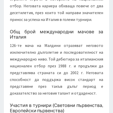
отбор. Неговата кариера обхваща повече от два
десетилетия, през които той направи значителен
принос за успеха на Италия в големи турнири.
Общ брой международни мачове за
Италия
126-те мача на Малдини отразяват неговото
изключително дълголетие и последователност на
международно ниво. Той дебютира за италианския
национален отбор през 1988 г. и продължи да
представлява страната си до 2002 г. Неговата
способност да поддържа висок стандарт на
представяне през такъв дълъг период е
доказателство за неговия талант и отдаденост.
Участия в турнири (Световни първенства,
Европейски първенства)