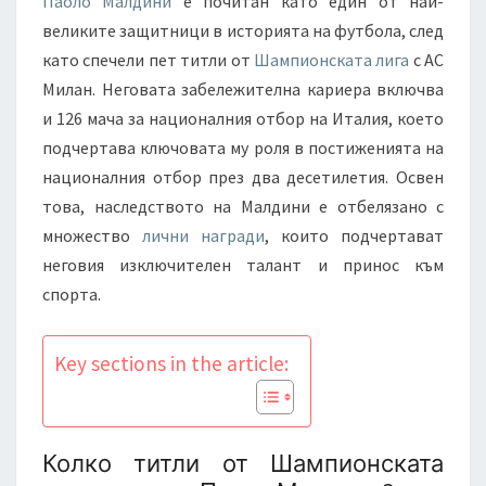
Паоло Малдини
е почитан като един от най-
великите защитници в историята на футбола, след
като спечели пет титли от
Шампионската лига
с АС
Милан. Неговата забележителна кариера включва
и 126 мача за националния отбор на Италия, което
подчертава ключовата му роля в постиженията на
националния отбор през два десетилетия. Освен
това, наследството на Малдини е отбелязано с
множество
лични награди
, които подчертават
неговия изключителен талант и принос към
спорта.
Key sections in the article:
Колко титли от Шампионската