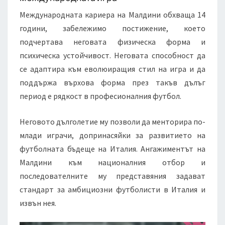
Международната кариера на Малдини обхваща 14
години, забележимо постижение, което
подчертава неговата физическа форма и
психическа устойчивост. Неговата способност да
се адаптира към еволюиращия стил на игра и да
поддържа върхова форма през такъв дълъг
период е рядкост в професионалния футбол.
Неговото дълголетие му позволи да менторира по-
млади играчи, допринасяйки за развитието на
футболната бъдеще на Италия. Ангажиментът на
Малдини към националния отбор и
последователните му представяния задават
стандарт за амбициозни футболисти в Италия и
извън нея.