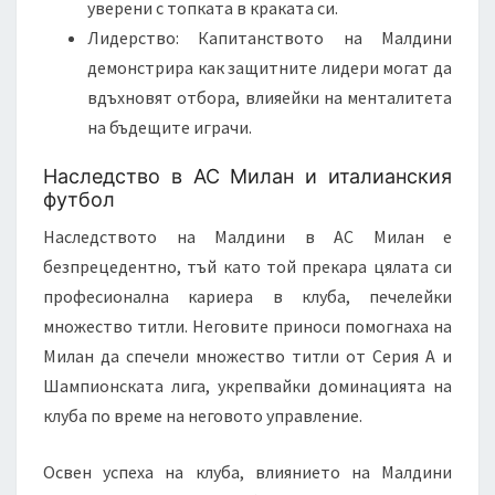
уверени с топката в краката си.
Лидерство: Капитанството на Малдини
демонстрира как защитните лидери могат да
вдъхновят отбора, влияейки на менталитета
на бъдещите играчи.
Наследство в АС Милан и италианския
футбол
Наследството на Малдини в АС Милан е
безпрецедентно, тъй като той прекара цялата си
професионална кариера в клуба, печелейки
множество титли. Неговите приноси помогнаха на
Милан да спечели множество титли от Серия А и
Шампионската лига, укрепвайки доминацията на
клуба по време на неговото управление.
Освен успеха на клуба, влиянието на Малдини