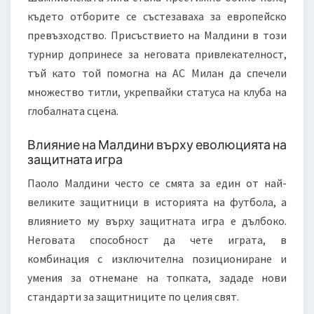
където отборите се състезаваха за европейско
превъзходство. Присъствието на Малдини в този
турнир допринесе за неговата привлекателност,
тъй като той помогна на АС Милан да спечели
множество титли, укрепвайки статуса на клуба на
глобалната сцена.
Влияние на Малдини върху еволюцията на
защитната игра
Паоло Малдини често се смята за един от най-
великите защитници в историята на футбола, а
влиянието му върху защитната игра е дълбоко.
Неговата способност да чете играта, в
комбинация с изключителна позициониране и
умения за отнемане на топката, зададе нови
стандарти за защитниците по целия свят.