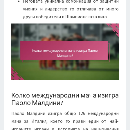
Неговата уникална комбинация от защитни
умения и лидерство го отличава от много
други победители в Шампионската лига.
Колко международни мача изигра
Паоло Малдини?
Паоло Малдини изигра общо 126 международни
мача за Италия, което го прави един от най-
играните играчи в историята на националния