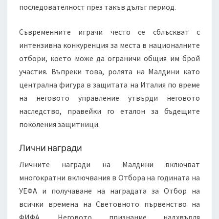
последователност през такъв дълъг период.
Съвременните играчи често се сблъскват с
интензивна конкуренция за места в националните
отбори, което може да ограничи общия им брой
участия. Въпреки това, ролята на Малдини като
централна фигура в защитата на Италия по време
на неговото управление утвърди неговото
наследство, правейки го еталон за бъдещите
поколения защитници.
Лични награди
Личните награди на Малдини включват
многократни включвания в Отбора на годината на
УЕФА и получаване на наградата за Отбор на
всички времена на Световното първенство на
ФИФА. Неговото признание надхвърля