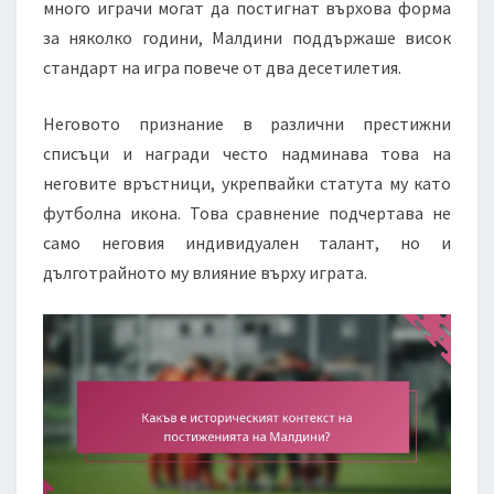
много играчи могат да постигнат върхова форма
за няколко години, Малдини поддържаше висок
стандарт на игра повече от два десетилетия.
Неговото признание в различни престижни
списъци и награди често надминава това на
неговите връстници, укрепвайки статута му като
футболна икона. Това сравнение подчертава не
само неговия индивидуален талант, но и
дълготрайното му влияние върху играта.