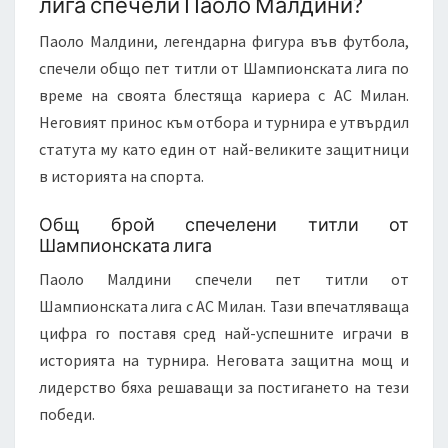
лига спечели Паоло Малдини?
Паоло Малдини, легендарна фигура във футбола,
спечели общо пет титли от Шампионската лига по
време на своята блестяща кариера с АС Милан.
Неговият принос към отбора и турнира е утвърдил
статута му като един от най-великите защитници
в историята на спорта.
Общ брой спечелени титли от
Шампионската лига
Паоло Малдини спечели пет титли от
Шампионската лига с АС Милан. Тази впечатляваща
цифра го поставя сред най-успешните играчи в
историята на турнира. Неговата защитна мощ и
лидерство бяха решаващи за постигането на тези
победи.