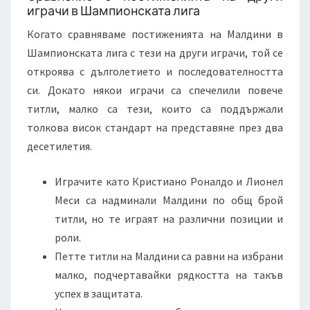
играчи в Шампионската лига
Когато сравняваме постиженията на Малдини в
Шампионската лига с тези на други играчи, той се
откроява с дълголетието и последователността
си. Докато някои играчи са спечелили повече
титли, малко са тези, които са поддържали
толкова висок стандарт на представяне през два
десетилетия.
Играчите като Кристиано Роналдо и Лионел
Меси са надминали Малдини по общ брой
титли, но те играят на различни позиции и
роли.
Петте титли на Малдини са равни на избрани
малко, подчертавайки рядкостта на такъв
успех в защитата.