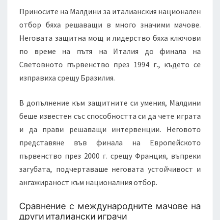
Приносите на Малдини за италианския национален
отбор бяха решаващи в много значими мачове.
Неговата защитна мощ и лидерство бяха ключови
по време на пътя на Италия до финала на
Световното първенство през 1994 г., където се
изправиха срещу Бразилия.
В допълнение към защитните си умения, Малдини
беше известен със способността си да чете играта
и да прави решаващи интервенции. Неговото
представяне във финала на Европейското
първенство през 2000 г. срещу Франция, въпреки
загубата, подчертаваше неговата устойчивост и
ангажираност към националния отбор.
Сравнение с международните мачове на
други италиански играчи