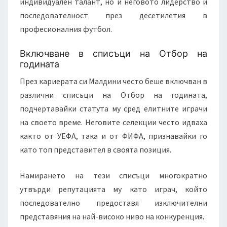
индивидуален талант, но и неговото лидерство и
последователност през десетилетия в
професионалния футбол.
Включване в списъци на Отбор на
годината
През кариерата си Малдини често беше включван в
различни списъци на Отбор на годината,
подчертавайки статута му сред елитните играчи
на своето време. Неговите селекции често идваха
както от УЕФА, така и от ФИФА, признавайки го
като топ представител в своята позиция.
Намирането на тези списъци многократно
утвърди репутацията му като играч, който
последователно предоставя изключителни
представяния на най-високо ниво на конкуренция.