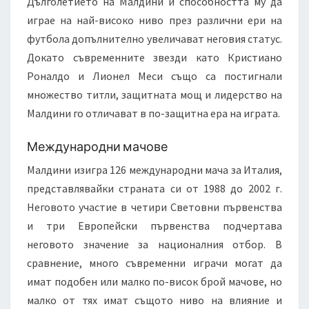
Дълголетието на Малдини и способността му да
играе на най-високо ниво през различни ери на
футбола допълнително увеличават неговия статус.
Докато съвременните звезди като Кристиано
Роналдо и Лионел Меси също са постигнали
множество титли, защитната мощ и лидерство на
Малдини го отличават в по-защитна ера на играта.
Международни мачове
Малдини изигра 126 международни мача за Италия,
представлявайки страната си от 1988 до 2002 г.
Неговото участие в четири Световни първенства
и три Европейски първенства подчертава
неговото значение за националния отбор. В
сравнение, много съвременни играчи могат да
имат подобен или малко по-висок брой мачове, но
малко от тях имат същото ниво на влияние и