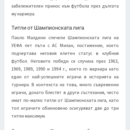
забележителен принос към футбола през дългата
му кариера.
Титли от Шампионската лига
Паоло Малдини спечели Шампионската лига на
УЕФА пет пъти с АС Милан, постижение, което
подчертава неговия елитен статус в клубния
футбол. Неговите победи се случиха през 1963,
1969, 1989, 1990 и 1994 г., което го маркира като
един от най-успешните играчи в историята на
турнира. В контекста на това, много съвременни
играчи, докато блестят в други състезания, често
имат по-малко титли от Шампионската лига, като
топ играчите обикновено осигуряват две до три
титли максимум.