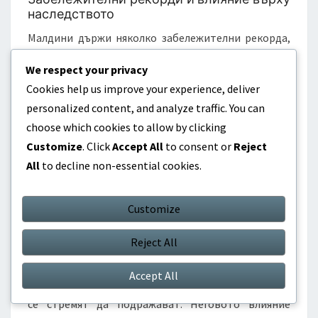
наследството
Малдини държи няколко забележителни рекорда,
включително да бъде единственият играч, който е
We respect your privacy
изиграл над 1000 професионални мача за един клуб.
Cookies help us improve your experience, deliver
Неговото наследство е характеризирано от
personalized content, and analyze traffic. You can
изключителните му защитни умения, тактическа
choose which cookies to allow by clicking
осведоменост и способността да се адаптира към
Customize
. Click
Accept All
to consent or
Reject
различни стилове на игра през десетилетия. Тази
All
to decline non-essential cookies.
адаптивност е ключов аспект при сравняването му
със съвременните играчи, които често се
Customize
специализират в конкретни роли.
Reject All
Влиянието му върху футбола надхвърля
статистиката; Малдини е задавал стандарт за
Accept All
професионализъм и отдаденост, към който много
се стремят да подражават. Неговото влияние