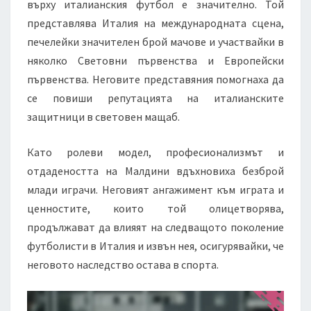
върху италианския футбол е значително. Той
представлява Италия на международната сцена,
печелейки значителен брой мачове и участвайки в
няколко Световни първенства и Европейски
първенства. Неговите представяния помогнаха да
се повиши репутацията на италианските
защитници в световен мащаб.
Като ролеви модел, професионализмът и
отдадеността на Малдини вдъхновиха безброй
млади играчи. Неговият ангажимент към играта и
ценностите, които той олицетворява,
продължават да влияят на следващото поколение
футболисти в Италия и извън нея, осигурявайки, че
неговото наследство остава в спорта.