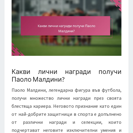
Какви лични награди получи
Паоло Малдини?
Паоло Малдини, легендарна фигура във футбола,
получи множество лични награди през своята
блестяща кариера. Неговото признание като един
от най-добрите защитници в спорта е допълнено
от различни награди и селекции, които
подчертават неговите изключителни умения и