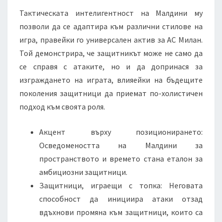
Тактическата интелигентност на Малдини му
позволи да се адаптира към различни стилове на
игра, правейки го универсален актив за АС Милан.
Той демонстрира, че защитникът може не само да
се справя с атаките, но и да допринася за
изграждането на играта, влияейки на бъдещите
поколения защитници да приемат по-холистичен
подход към своята роля.
Акцент върху позиционирането:
Осведомеността на Малдини за
пространството и времето стана еталон за
амбициозни защитници.
Защитници, играещи с топка: Неговата
способност да инициира атаки отзад
вдъхнови промяна към защитници, които са