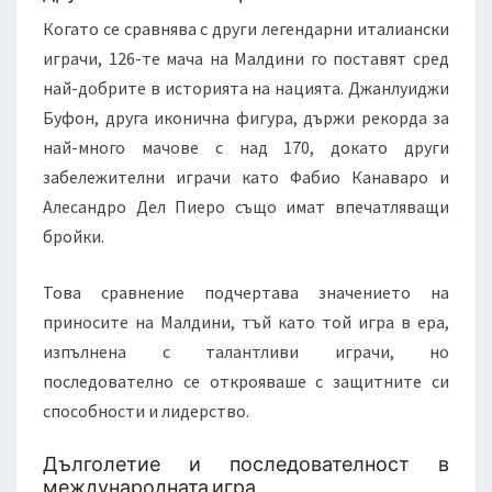
Когато се сравнява с други легендарни италиански
играчи, 126-те мача на Малдини го поставят сред
най-добрите в историята на нацията. Джанлуиджи
Буфон, друга иконична фигура, държи рекорда за
най-много мачове с над 170, докато други
забележителни играчи като Фабио Канаваро и
Алесандро Дел Пиеро също имат впечатляващи
бройки.
Това сравнение подчертава значението на
приносите на Малдини, тъй като той игра в ера,
изпълнена с талантливи играчи, но
последователно се открояваше с защитните си
способности и лидерство.
Дълголетие и последователност в
международната игра