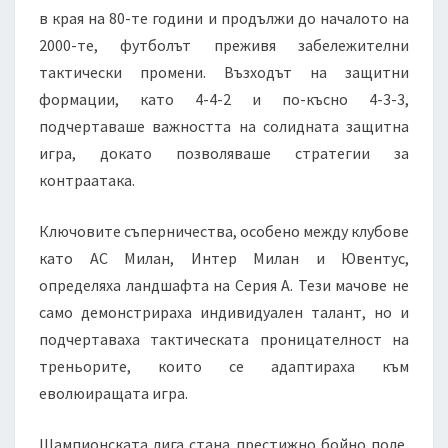
в края на 80-те години и продължи до началото на
2000-те, футболът преживя забележителни
тактически промени. Възходът на защитни
формации, като 4-4-2 и по-късно 4-3-3,
подчертаваше важността на солидната защитна
игра, докато позволяваше стратегии за
контраатака.
Ключовите съперничества, особено между клубове
като АС Милан, Интер Милан и Ювентус,
определяха ландшафта на Серия А. Тези мачове не
само демонстрираха индивидуален талант, но и
подчертаваха тактическата проницателност на
треньорите, които се адаптираха към
еволюиращата игра.
Шампионската лига стана престижно бойно поле,