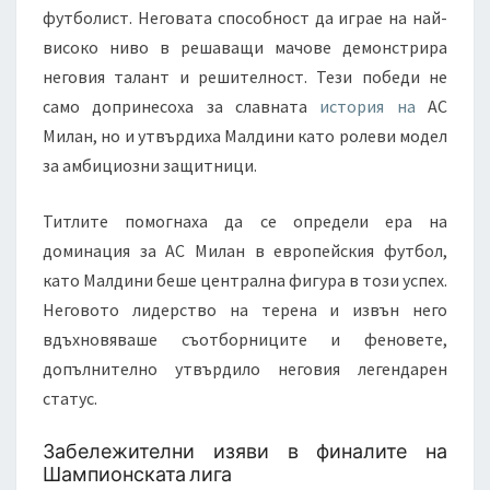
футболист. Неговата способност да играе на най-
високо ниво в решаващи мачове демонстрира
неговия талант и решителност. Тези победи не
само допринесоха за славната
история на
АС
Милан, но и утвърдиха Малдини като ролеви модел
за амбициозни защитници.
Титлите помогнаха да се определи ера на
доминация за АС Милан в европейския футбол,
като Малдини беше централна фигура в този успех.
Неговото лидерство на терена и извън него
вдъхновяваше съотборниците и феновете,
допълнително утвърдило неговия легендарен
статус.
Забележителни изяви в финалите на
Шампионската лига