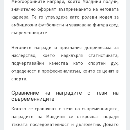
Многобройните награди, които Малдини получи,
значително оформят възприемането на неговата
кариера. Те го утвърдиха като ролеви модел за
амбициозни футболисти и уважавана фигура сред
съвременниците.
Неговите награди и признания допринесоха за
наследство, което надхвърля статистиката,
подчертавайки качества като спортен дух,
отдаденост и професионализъм, които се ценят в
спорта.
Сравнение на наградите с тези на
съвременниците
Когато се сравняват с тези на съвременниците,
наградите на Малдини се открояват поради
тяхната последователност и дълголетие. Докато