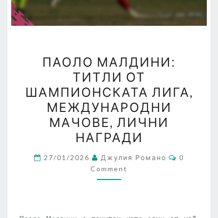
ПАОЛО
ПАОЛО МАЛДИНИ:
МАЛДИНИ:
ТИТЛИ ОТ
ТИТЛИ
ШАМПИОНСКАТА ЛИГА,
ОТ
ШАМПИОНСКАТА
МЕЖДУНАРОДНИ
ЛИГА,
МАЧОВЕ, ЛИЧНИ
МЕЖДУНАРОДНИ
НАГРАДИ
МАЧОВЕ,
ЛИЧНИ
Comments
27/01/2026
Джулия Романо
0
НАГРАДИ
Comment