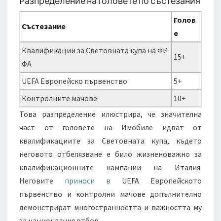
Разпределение на головете по състезания
Голов
Състезание
е
Квалификации за Световната купа на ФИ
15+
ФА
UEFA Европейско първенство
5+
Контролните мачове
10+
Това разпределение илюстрира, че значителна
част от головете на Имобиле идват от
квалификациите за Световната купа, където
неговото отбелязване е било жизненоважно за
квалификационните кампании на Италия.
Неговите
приноси в
UEFA Европейското
първенство и контролни мачове допълнително
демонстрират многостранността и важността му
за националния отбор.