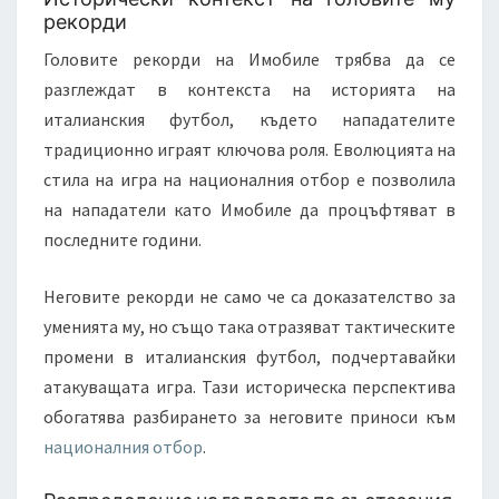
рекорди
Головите рекорди на Имобиле трябва да се
разглеждат в контекста на историята на
италианския футбол, където нападателите
традиционно играят ключова роля. Еволюцията на
стила на игра на националния отбор е позволила
на нападатели като Имобиле да процъфтяват в
последните години.
Неговите рекорди не само че са доказателство за
уменията му, но също така отразяват тактическите
промени в италианския футбол, подчертавайки
атакуващата игра. Тази историческа перспектива
обогатява разбирането за неговите приноси към
националния отбор
.