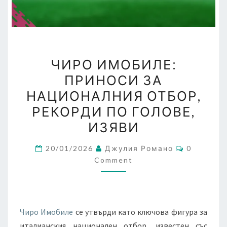
ЧИРО
ЧИРО ИМОБИЛЕ:
ИМОБИЛЕ:
ПРИНОСИ ЗА
ПРИНОСИ
НАЦИОНАЛНИЯ ОТБОР,
ЗА
НАЦИОНАЛНИЯ
РЕКОРДИ ПО ГОЛОВЕ,
ОТБОР,
ИЗЯВИ
РЕКОРДИ
Comments
ПО
20/01/2026
Джулия Романо
0
Comment
ГОЛОВЕ,
ИЗЯВИ
Чиро Имобиле
се утвърди като ключова фигура за
италианския национален отбор, известен със