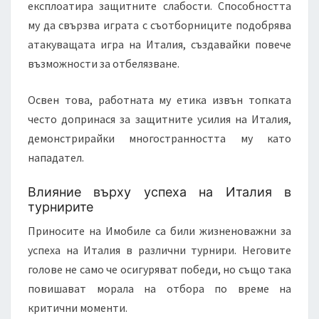
експлоатира защитните слабости. Способността
му да свързва играта с съотборниците подобрява
атакуващата игра на Италия, създавайки повече
възможности за отбелязване.
Освен това, работната му етика извън топката
често допринася за защитните усилия на Италия,
демонстрирайки многостранността му като
нападател.
Влияние върху успеха на Италия в
турнирите
Приносите на Имобиле са били жизненоважни за
успеха на Италия в различни турнири. Неговите
голове не само че осигуряват победи, но също така
повишават морала на отбора по време на
критични моменти.