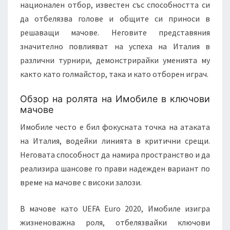
национален отбор, известен със способността си
да отбелязва голове и общите си приноси в
решаващи мачове. Неговите представяния
значително повлияват на успеха на Италия в
различни турнири, демонстрирайки уменията му
както като голмайстор, така и като отборен играч.
Обзор на ролята на Имобиле в ключови
мачове
Имобиле често е бил фокусната точка на атаката
на Италия, водейки линията в критични срещи.
Неговата способност да намира пространство и да
реализира шансове го прави надежден вариант по
време на мачове с високи залози.
В мачове като UEFA Euro 2020, Имобиле изигра
жизненоважна роля, отбелязвайки ключови