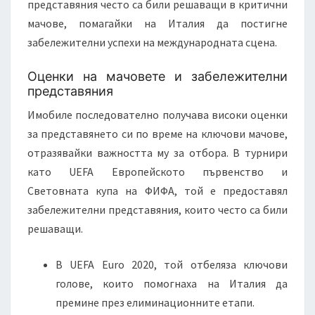
представяния често са били решаващи в критични
мачове, помагайки на Италия да постигне
забележителни успехи на международната сцена.
Оценки на мачовете и забележителни
представяния
Имобиле последователно получава високи оценки
за представянето си по време на ключови мачове,
отразявайки важността му за отбора. В турнири
като UEFA Европейското първенство и
Световната купа на ФИФА, той е предоставял
забележителни представяния, които често са били
решаващи.
В UEFA Euro 2020, той отбеляза ключови
голове, които помогнаха на Италия да
премине през елиминационните етапи.