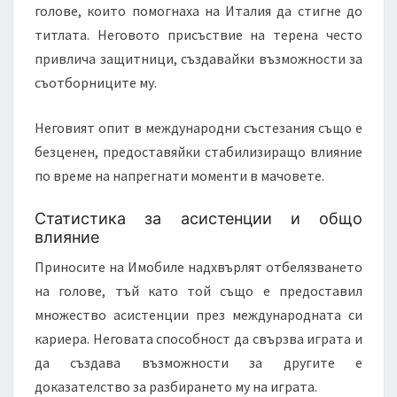
голове, които помогнаха на Италия да стигне до
титлата. Неговото присъствие на терена често
привлича защитници, създавайки възможности за
съотборниците му.
Неговият опит в международни състезания също е
безценен, предоставяйки стабилизиращо влияние
по време на напрегнати моменти в мачовете.
Статистика за асистенции и общо
влияние
Приносите на Имобиле надхвърлят отбелязването
на голове, тъй като той също е предоставил
множество асистенции през международната си
кариера. Неговата способност да свързва играта и
да създава възможности за другите е
доказателство за разбирането му на играта.