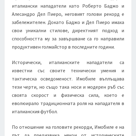
италиански нападатели като Роберто Баджо и
Алесандро Дел Пиеро, неговият голови рекорд е
забележителен. Докато Баджо и Дел Пиеро имаха
свои уникални стилове, директният подход и
способността му за завършване са го направили
продуктивен голмайстор в последните години.
Исторически, италианските нападатели са
известни със своите технически умения и
тактическа осведоменост. Имобиле въплъщава
тези черти, но също така носи и модерен ръб със
своята скорост и физическа сила, което е
еволюирало традиционната роля на нападателя в
италианския футбол.
По отношение на головите рекорди, Имобиле е на
път да предизвика някои от историческите