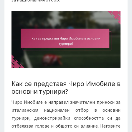
Как се представя Чиро Имобиле в
основни турнири?
Чиро Имобиле е направил значителни приноси за
италианския национален отбор в основни
турнири, демонстрирайки способността си да
отбелязва голове и общото си влияние. Неговите