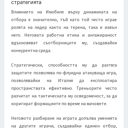
стратегията
Влиянието на Имобиле върху динамиката на
отбора е значително, тъй като той често играе
ролята на лидер както на терена, така и извън
него. Неговата работна етика и ангажираност
вдъхновяват съотборниците му, създавайки
конкурентна среда.
Стратегически, способността му да разтяга
защитите позволява по-флуидна атакуваща игра,
позволявайки на Италия да експлоатира
пространствата ефективно. Треньорите често
разчитат на тактическата му осведоменост, за да
коригират формациите по време на мачовете.
Неговото разбиране на играта допълва уменията
на другите играчи, създавайки единен отбор,