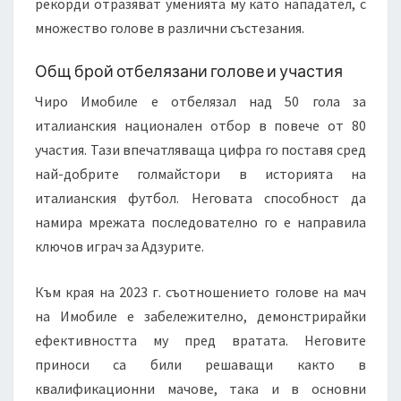
рекорди отразяват уменията му като нападател, с
множество голове в различни състезания.
Общ брой отбелязани голове и участия
Чиро Имобиле е отбелязал над 50 гола за
италианския национален отбор в повече от 80
участия. Тази впечатляваща цифра го поставя сред
най-добрите голмайстори в историята на
италианския футбол. Неговата способност да
намира мрежата последователно го е направила
ключов играч за Адзурите.
Към края на 2023 г. съотношението голове на мач
на Имобиле е забележително, демонстрирайки
ефективността му пред вратата. Неговите
приноси са били решаващи както в
квалификационни мачове, така и в основни