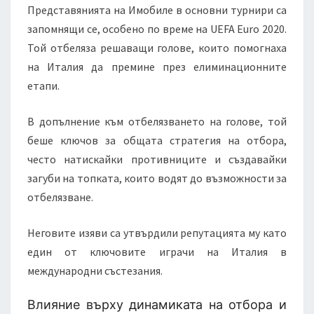
Представянията на Имобиле в основни турнири са
запомнящи се, особено по време на UEFA Euro 2020.
Той отбеляза решаващи голове, които помогнаха
на Италия да премине през елиминационните
етапи.
В допълнение към отбелязването на голове, той
беше ключов за общата стратегия на отбора,
често натискайки противниците и създавайки
загуби на топката, които водят до възможности за
отбелязване.
Неговите изяви са утвърдили репутацията му като
един от ключовите играчи на Италия в
международни състезания.
Влияние върху динамиката на отбора и