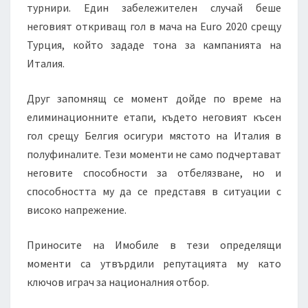
турнири. Един забележителен случай беше
неговият откриващ гол в мача на Euro 2020 срещу
Турция, който зададе тона за кампанията на
Италия.
Друг запомнящ се момент дойде по време на
елиминационните етапи, където неговият късен
гол срещу Белгия осигури мястото на Италия в
полуфиналите. Тези моменти не само подчертават
неговите способности за отбелязване, но и
способността му да се представя в ситуации с
високо напрежение.
Приносите на Имобиле в тези определящи
моменти са утвърдили репутацията му като
ключов играч за националния отбор.