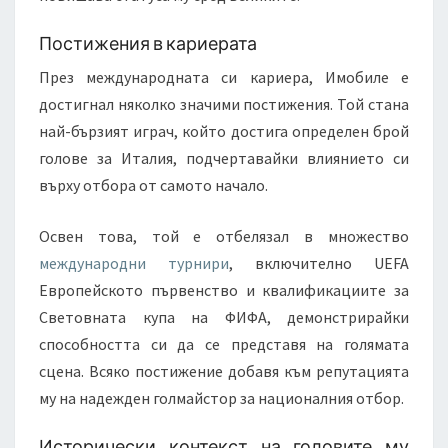
Постижения в кариерата
През международната си кариера, Имобиле е
достигнал няколко значими постижения. Той стана
най-бързият играч, който достига определен брой
голове за Италия, подчертавайки влиянието си
върху отбора от самото начало.
Освен това, той е отбелязал в множество
международни турнири
, включително UEFA
Европейското първенство и квалификациите за
Световната купа на ФИФА, демонстрирайки
способността си да се представя на голямата
сцена. Всяко постижение добавя към репутацията
му на надежден голмайстор за националния отбор.
Исторически контекст на головите му