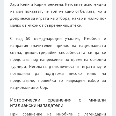
Хари Кейн и Карим Бензема. Неговите асистенции
на мач показват, че той не само отбелязва, но и
допринася за играта на отбора, макар и малко по-
малко от някои от съвременниците си.
С над 50 международни участия, Имобиле е
направил значителен принос на националната
сцена, демонстрирайки способността си да се
представя под напрежение по време на основни
турнири. Неговата дълговечност в играта му е
позволила да поддържа високо ниво на
представяне, правейки го надежден избор за
националния отбор.
Исторически сравнения с минали
италиански нападатели
При сравнение на Имобиле с легендарни