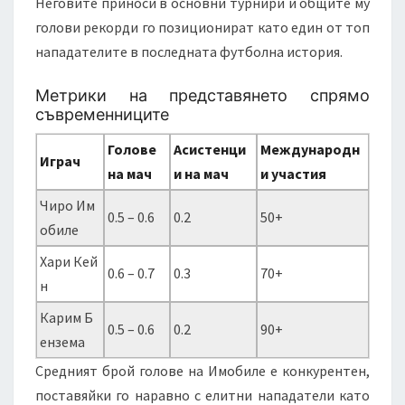
Неговите приноси в основни турнири и общите му
голови рекорди го позиционират като един от топ
нападателите в последната футболна история.
Метрики на представянето спрямо
съвременниците
Голове
Асистенци
Международн
Играч
на мач
и на мач
и участия
Чиро Им
0.5 – 0.6
0.2
50+
обиле
Хари Кей
0.6 – 0.7
0.3
70+
н
Карим Б
0.5 – 0.6
0.2
90+
ензема
Средният брой голове на Имобиле е конкурентен,
поставяйки го наравно с елитни нападатели като