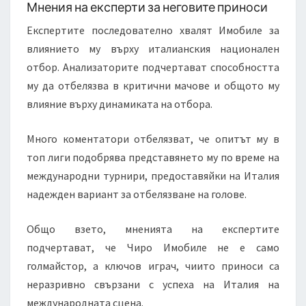
Мнения на експерти за неговите приноси
Експертите последователно хвалят Имобиле за
влиянието му върху италианския национален
отбор. Анализаторите подчертават способността
му да отбелязва в критични мачове и общото му
влияние върху динамиката на отбора.
Много коментатори отбелязват, че опитът му в
топ лиги подобрява представянето му по време на
международни турнири, предоставяйки на Италия
надежден вариант за отбелязване на голове.
Общо взето, мненията на експертите
подчертават, че Чиро Имобиле не е само
голмайстор, а ключов играч, чиито приноси са
неразривно свързани с успеха на Италия на
международната сцена.