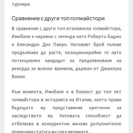
турнири.
Сравнение с други топ голмайстори
В сравнение с други топ италиански голмайстори,
Имобиле е наравно с легенди като Роберто Баджо
и Алесандро Дел Пиеро. Неговият брой голове
продължава да расте, позиционирайки го като
потенциален кандидат за предизвикване на
рекорда за всички времена, държан от Джанлука
Виали.
Към момента, Имобиле е в близост до топ пет
голмайстори в историята на Италия, което прави
бъдещите му представяния критични за
наследството му. Неговата способност да
отбелязва в конкурентни мачове допълнително
повишава статуса му сред великите.