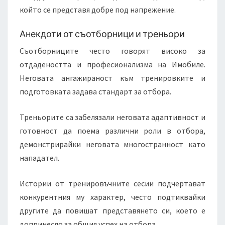
който се представя добре под напрежение.
Анекдоти от съотборници и треньори
Съотборниците често говорят високо за
отдадеността и професионализма на Имобиле.
Неговата ангажираност към тренировките и
подготовката задава стандарт за отбора.
Треньорите са забелязали неговата адаптивност и
готовност да поема различни роли в отбора,
демонстрирайки неговата многостранност като
нападател.
Истории от тренировъчните сесии подчертават
конкурентния му характер, често подтиквайки
другите да повишат представянето си, което е
допринесло за общия успех на отбора.