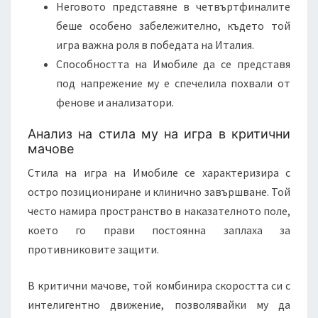
Неговото представяне в четвъртфиналите
беше особено забележително, където той
игра важна роля в победата на Италия.
Способността на Имобиле да се представя
под напрежение му е спечелила похвали от
фенове и анализатори.
Анализ на стила му на игра в критични
мачове
Стила на игра на Имобиле се характеризира с
остро позициониране и клинично завършване. Той
често намира пространство в наказателното поле,
което го прави постоянна заплаха за
противниковите защити.
В критични мачове, той комбинира скоростта си с
интелигентно движение, позволявайки му да